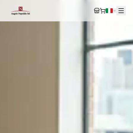
IT
EN
DE
FR
ES
+39 0827 64265
VIA SPARANIELLI 3, NUSCO (AV)