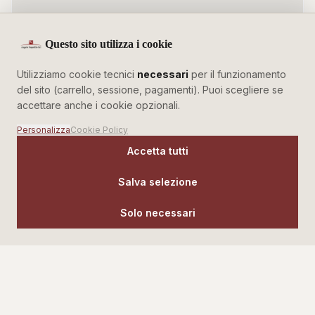
APRI SU GOOGLE MAPS
Questo sito utilizza i cookie
Utilizziamo cookie tecnici
necessari
per il funzionamento
del sito (carrello, sessione, pagamenti). Puoi scegliere se
accettare anche i cookie opzionali.
Inviaci un messaggio
Personalizza
Cookie Policy
Nome e cognome
*
Accetta tutti
Salva selezione
Email
*
Solo necessari
Telefono
*