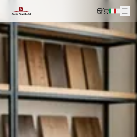
IT
EN
DE
FR
ES
+39 0827 64265
VIA SPARANIELLI 3, NUSCO (AV)