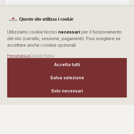
2 marzo 2026
2 min
RISPARMIO ENERGETICO
Riscaldamento a pavimento, vantaggi e costi
Questo sito utilizza i cookie
Il riscaldamento a pavimento è sempre più diffuso nelle
Utilizziamo cookie tecnici
necessari
per il funzionamento
nuove costruzioni. Ecco perché conviene e quanto
del sito (carrello, sessione, pagamenti). Puoi scegliere se
costa installarlo.
accettare anche i cookie opzionali.
Leggi
Personalizza
Cookie Policy
Accetta tutti
8 febbraio 2026
2 min
GUIDA
Salva selezione
Ristrutturare il bagno, da dove iniziare
Solo necessari
Una guida completa per pianificare la ristrutturazione
del bagno, tra budget, tempi, materiali e scelte
stilistiche da valutare.
Leggi