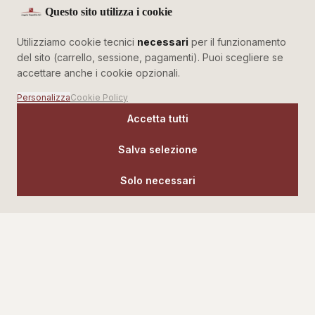
Questo sito utilizza i cookie
Utilizziamo cookie tecnici
necessari
per il funzionamento
del sito (carrello, sessione, pagamenti). Puoi scegliere se
BENESSERE
accettare anche i cookie opzionali.
Vasche Idromassaggio
Lavabi —
Personalizza
Cookie Policy
Relax Assoluto
Dettaglio Curato
Accetta tutti
Salva selezione
Solo necessari
“Un bagno ben progettato vale quanto qualsiasi
altra stanza della casa. Noi lo trattiamo con la
stessa cura che meriterebbe un salotto.”
ANGELO NAPOLILLO SRL