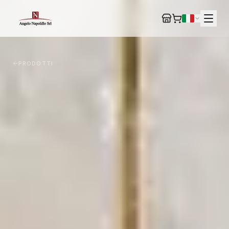
PRODOTTI
IT
EN
DE
FR
ES
+39 0827 64265
VIA SPARANIELLI 3, NUSCO (AV)